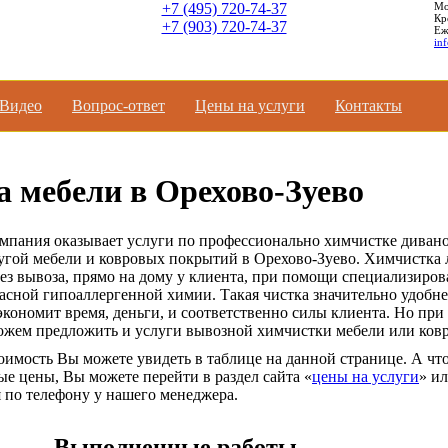
+7 (495) 720-74-37
Мо
Кр
+7 (903) 720-74-37
Еж
in
Видео
Вопроc-ответ
Цены на услуги
Контакты
 мебели в Орехово-Зуево
мпания оказывает услуги по профессионально химчистке дивано
ругой мебели и ковровых покрытий в Орехово-Зуево. Химчистка
ез вывоза, прямо на дому у клиента, при помощи специализиро
асной гипоаллергенной химии. Такая чистка значительно удобн
экономит время, деньги, и соответственно силы клиента. Но при
ожем предложить и услуги вывозной химчистки мебели или ковр
имость Вы можете увидеть в таблице на данной странице. А чт
ые цены, Вы можете перейти в раздел сайта «
цены на услуги
» и
 по телефону у нашего менеджера.
Выполненные работы