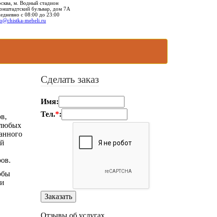
сква, м. Водный стадион
онштадтский бульвар, дом 7А
едневно с 08:00 до 23:00
fo@chistka-mebeli.ru
Сделать заказ
Имя:
Тел.
*
:
в,
 любых
ванного
ей
ов.
обы
ли
Отзывы об услугах