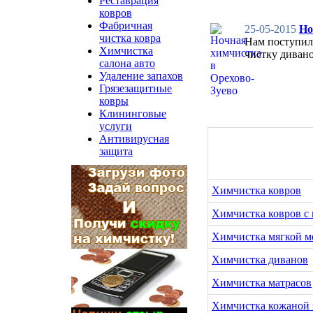
Реставрация
ковров
Фабричная
25-05-2015
Но
чистка ковра
Нам поступил 
Химчистка
чистку дивано
салона авто
Удаление запахов
Грязезащитные
ковры
Клининговые
услуги
Антивирусная
защита
Химчистка ковров
Химчистка ковров с
Химчистка мягкой м
Химчистка диванов
Химчистка матрасов
Химчистка кожаной 