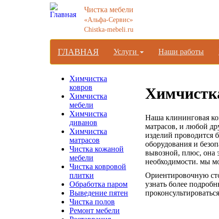
Чистка мебели
«Альфа-Сервис»
Chistka-mebeli.ru
ГЛАВНАЯ
Услуги
Наши работы
Химчистка
ковров
Химчистка
Химчистка
мебели
Химчистка
Наша клининговая ко
диванов
матрасов, и любой д
Химчистка
изделий проводится б
матрасов
оборудования и безоп
Чистка кожаной
вывозной, плюс, она 
мебели
необходимости. мы м
Чистка ковровой
Ориентировочную сто
плитки
узнать более подробн
Обработка паром
проконсультироваться
Выведение пятен
Чистка полов
Ремонт мебели