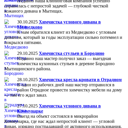
Недавно наша клининговая компания успешно
справилась с непростой задачей — глубокой чисткой
кожаного дивана в Мытищах.
30.10.2025
Химчистка углового дивана в
Медведково
К нам обратился клиент из Медведково с угловым
диваном, который за годы эксплуатации сильно потемнел и
покрылся пятнами.
29.10.2025
Химчистка стульев в Бородино
Недавно наш мастер получил заказ — выездная
химчистка кухонных стульев в деревне Бородино
Мытищинского района.
28.10.2025
Химчистка кресла-кровати в Отрадном
В один из рабочих дней наш мастер отправился в
район Отрадное провести химчистку мебели на дому
— там его ждал заказ.
27.10.2025
Химчистка углового дивана в
Коммунарке
Выезд на объект состоялся в микрорайон
Коммунарка, где нас ждал непростой клиент — угловой
диван, изрядно пострадавший от активного использования.