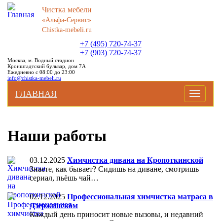
Чистка мебели
«Альфа-Сервис»
Chistka-mebeli.ru
+7 (495) 720-74-37
+7 (903) 720-74-37
Москва, м. Водный стадион
Кронштадтский бульвар, дом 7А
Ежедневно с 08:00 до 23:00
info@chistka-mebeli.ru
ГЛАВНАЯ
Toggle
navigati
Наши работы
03.12.2025
Химчистка дивана на Кропоткинской
Знаете, как бывает? Сидишь на диване, смотришь
сериал, пьёшь чай…
02.12.2025
Профессиональная химчистка матраса в
Дзержинском
Каждый день приносит новые вызовы, и недавний