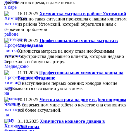
для клиентов время, и даже ночью.
16.11.2025
Химчистка матраса в районе Ухтомский
Именно такая ситуация произошла с нашим клиентом
из района Ухтомский, который обратился к нам с
серьёзной проблемой.
15.11.2025
Профессиональная чистка матраса в
Медведково
Химчистка матраса на дому стала необходимым
этапом обустройства для нашего клиента, который недавно
переехал в съёмную квартиру.
11.11.2025
Профессиональная химчистка ковра на
Водном Стадионе
С наступлением первых осенних холодов многие
задумываются о создании уюта в доме.
10.11.2025
Чистка матраса на дому в Долгопрудном
В современном мире забота о качестве сна становится
всё более актуальной.
31.10.2025
Химчистка кожаного дивана в
Мытищах