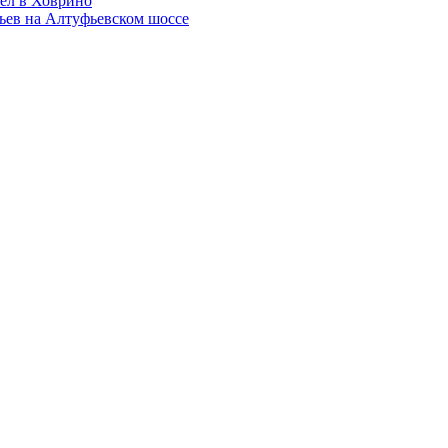
ел в Ховрино
ьев на Алтуфьевском шоссе