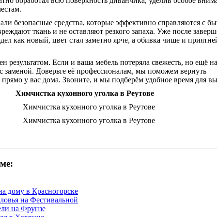
атно обработал всю поверхность диванчика, уделив особое вним
естам.
вали безопасные средства, которые эффективно справляются с б
вреждают ткань и не оставляют резкого запаха. Уже после завер
дел как новый, цвет стал заметно ярче, а обивка чище и приятне
ен результатом. Если и ваша мебель потеряла свежесть, но ещё н
 с заменой. Доверьте её профессионалам, мы поможем вернуть
прямо у вас дома. Звоните, и мы подберём удобное время для вы
Химчистка кухонного уголка в Реутове
ме:
на дому в Красногорске
ловья на Фестивальной
ли на Фрунзе