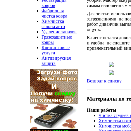
уборке. Мастер аккур
Реставрация
самым изношенным м
ковров
Фабричная
Для чистки использо
чистка ковра
загрязнениями, не по
Химчистка
работ диванчик выгля
салона авто
ощупь.
Удаление запахов
Грязезащитные
Клиент остался довол
ковры
и удобна, не спешите
Клининговые
привлекательный вид 
услуги
Антивирусная
защита
Возврат к списку
Материалы по те
Наши работы
Чистка стульев 
Химчистка изго
Химчистка мебе