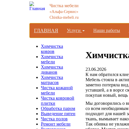
Чистка мебели
«Альфа-Сервис»
Chistka-mebeli.ru
ГЛАВНАЯ
Услуги
Наши работы
Химчистка
ковров
Химчистка
Химчистка
мебели
Химчистка
23.06.2026
диванов
К нам обратился кли
Химчистка
Мебель стояла в акти
матрасов
заметно потеряла вид
Чистка кожаной
уставшей, а в ворсе 
мебели
покупая новый, вещь 
Чистка ковровой
Мы договорились о в
плитки
со всем необходимым
Обработка паром
подходит для нашей з
Выведение пятен
ткань, вымывает нако
Чистка полов
Так обивка не увлажн
Ремонт мебели