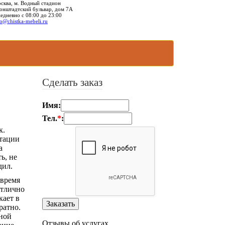
сква, м. Водный стадион
онштадтский бульвар, дом 7А
едневно с 08:00 до 23:00
fo@chistka-mebeli.ru
Сделать заказ
Имя:
Тел.
*
:
к.
атации
а
ь, не
дил.
 время
отлично
кает в
ратно.
жной
Отзывы об услугах