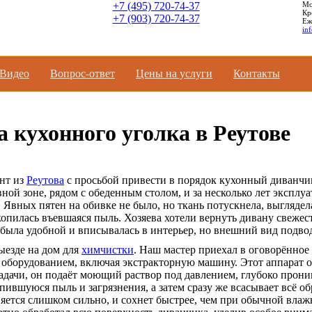
+7 (495) 720-74-37
Мо
Кр
+7 (903) 720-74-37
Еж
in
Видео
Вопроc-ответ
Цены на услуги
Контакты
 кухонного уголка в Реутове
ент из
Реутова
с просьбой привести в порядок кухонный диванчи
вной зоне, рядом с обеденным столом, и за несколько лет эксплу
. Явных пятен на обивке не было, но ткань потускнела, выглядел
скопилась въевшаяся пыль. Хозяева хотели вернуть дивану свежест
была удобной и вписывалась в интерьер, но внешний вид подво
ыезде на дом для
химчистки
. Наш мастер приехал в оговорённое
 оборудованием, включая экстракторную машину. Этот аппарат 
адачи, он подаёт моющий раствор под давлением, глубоко прони
пившуюся пыль и загрязнения, а затем сразу же всасывает всё об
яется слишком сильно, и сохнет быстрее, чем при обычной вла