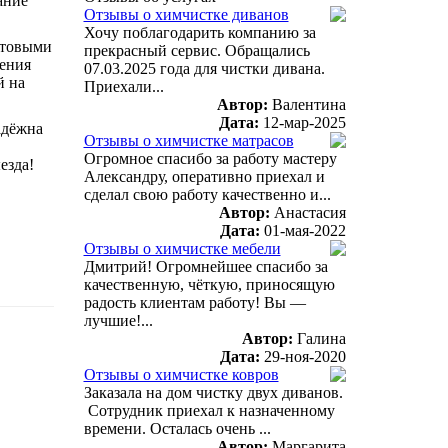
ание
Отзывы о химчистке диванов
Хочу поблагодарить компанию за
ытовыми
прекрасный сервис. Обращались
шения
07.03.2025 года для чистки дивана.
й на
Приехали...
Автор:
Валентина
Дата:
12-мар-2025
адёжна
Отзывы о химчистке матрасов
Огромное спасибо за работу мастеру
езда!
Александру, оперативно приехал и
сделал свою работу качественно и...
Автор:
Анастасия
Дата:
01-мая-2022
Отзывы о химчистке мебели
Дмитрий! Огромнейшее спасибо за
качественную, чёткую, приносящую
радость клиентам работу! Вы —
лучшие!...
Автор:
Галина
Дата:
29-ноя-2020
Отзывы о химчистке ковров
Заказала на дом чистку двух диванов.
Сотрудник приехал к назначенному
времени. Осталась очень ...
Автор:
Маргарита