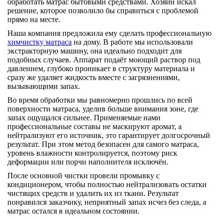
обработать матрас бытовыми средствами. Хозяин искал
решение, которое позволило бы справиться с проблемой
прямо на месте.
Наша компания предложила ему сделать профессиональную
химчистку матраса
на дому. В работе мы использовали
экстракторную машину, она идеально подходит для
подобных случаев. Аппарат подаёт моющий раствор под
давлением, глубоко проникает в структуру материала и
сразу же удаляет жидкость вместе с загрязнениями,
вызывающими запах.
Во время обработки мы равномерно прошлись по всей
поверхности матраса, уделив больше внимания зоне, где
запах ощущался сильнее. Применяемые нами
профессиональные составы не маскируют аромат, а
нейтрализуют его источник, это гарантирует долгосрочный
результат. При этом метод безопасен для самого матраса,
уровень влажности контролируется, поэтому риск
деформации или порчи наполнителя исключён.
После основной чистки провели промывку с
кондиционером, чтобы полностью нейтрализовать остатки
чистящих средств и удалить их из ткани. Результат
понравился заказчику, неприятный запах исчез без следа, а
матрас остался в идеальном состоянии.